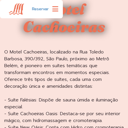
Motel
×
Fale conosco no
Reservar
WhatsApp
Cachoeiras
O Motel Cachoeiras, localizado na Rua Toledo
Barbosa, 390/392, São Paulo, próximo ao Metrô
Belém, é pioneiro em suítes temáticas que
transformam encontros em momentos especiais.
Oferece três tipos de suítes, cada uma com
decoração única e amenidades distintas:
- Suíte Falésias: Dispõe de sauna úmida e iluminação
especial.
- Suíte Cachoeiras Oasis: Destaca-se por seu interior
mágico, com hidromassagem e cromoterapia.
- Suíte New Oásis: Conta com Hidro com cromoterapia